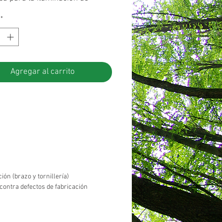
s exteriores, ideal para
*
s, patios, accesos, fachadas,
 y áreas residenciales o
iales.
Agregar al carrito
ión (brazo y tornillería)
contra defectos de fabricación