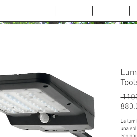
NDA
PRODUCTOS
SERVICIOS
PROYECTOS
Lumi
Tool
 110
880,
La lumi
una sol
ecológi