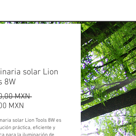
CONTACTO
naria solar Lion
s 8W
Precio
0,00 MXN 
Precio de oferta
00 MXN
naria solar Lion Tools 8W es
ución práctica, eficiente y
ca para la iluminación de