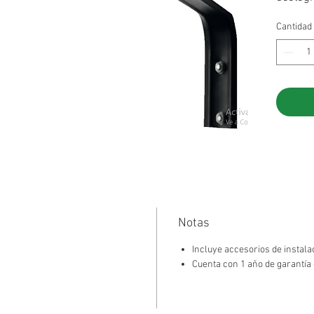
espacio
Cantidad
jardine
caminos
comerc
Notas
Incluye accesorios de instalac
Cuenta con 1 año de garantía 