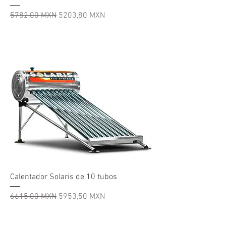
Precio
Precio de oferta
5782,00 MXN
5203,80 MXN
Calentador Solaris de 10 tubos
Precio
Precio de oferta
6615,00 MXN
5953,50 MXN