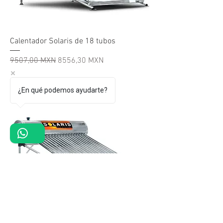
Calentador Solaris de 18 tubos
Precio
Precio de oferta
9507,00 MXN
8556,30 MXN
¿En qué podemos ayudarte?
Calentador Solaris de 20 tubos