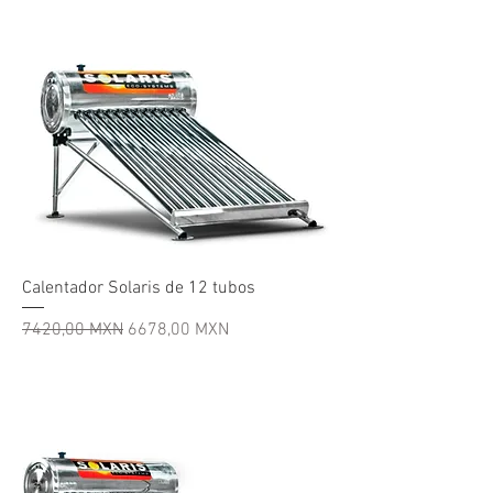
Calentador Solaris de 12 tubos
Precio
Precio de oferta
7420,00 MXN
6678,00 MXN