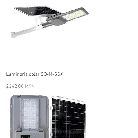
Luminaria solar SO-M-SGX
Precio
2242,00 MXN