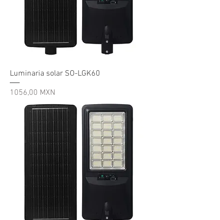
Luminaria solar SO-LGK60
Precio
1056,00 MXN