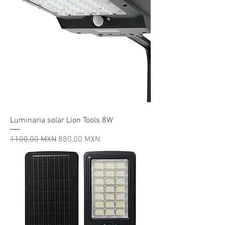
Luminaria solar Lion Tools 8W
Precio
Precio de oferta
1100,00 MXN
880,00 MXN